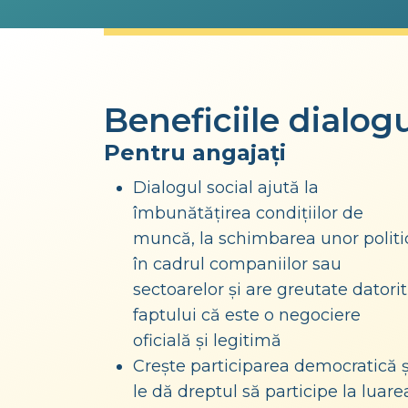
Beneficiile dialogu
Pentru angajați
Dialogul social ajută la
îmbunătățirea condițiilor de
muncă, la schimbarea unor politi
în cadrul companiilor sau
sectoarelor și are greutate datori
faptului că este o negociere
oficială și legitimă
Crește participarea democratică ș
le dă dreptul să participe la luare