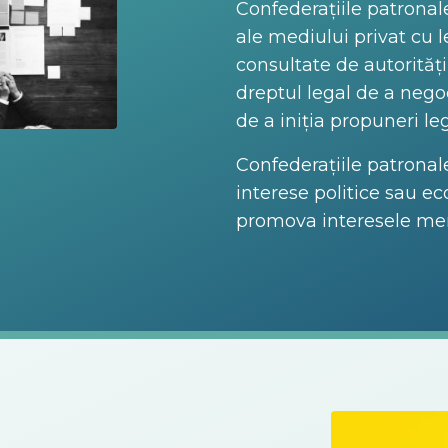
Confederațiile patronale
ale mediului privat cu l
consultate de autorități
dreptul legal de a nego
de a iniția propuneri leg
Confederațiile patronal
interese politice sau e
promova interesele mem