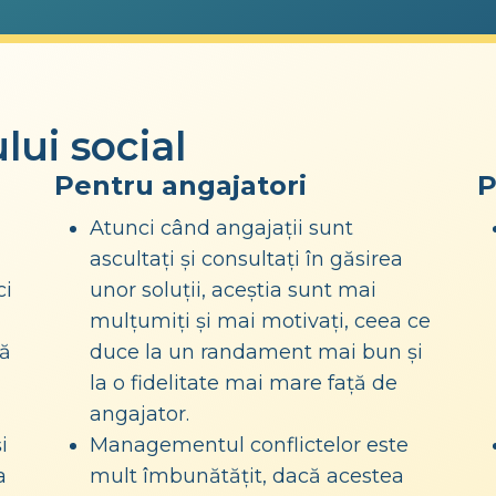
lui social
Pentru angajatori
P
Atunci când angajații sunt
ascultați și consultați în găsirea
ci
unor soluții, aceștia sunt mai
mulțumiți și mai motivați, ceea ce
tă
duce la un randament mai bun și
la o fidelitate mai mare față de
angajator.
i
Managementul conflictelor este
a
mult îmbunătățit, dacă acestea