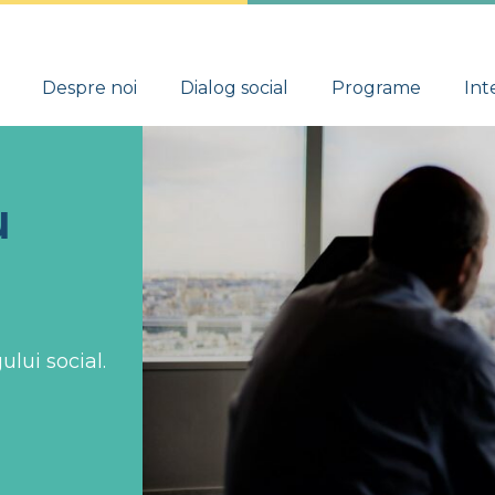
Despre noi
Dialog social
Programe
Int
u
lui social.