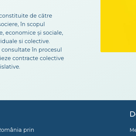
constituite de către
sociere, în scopul
e, economice și sociale,
iduale si colective.
t consultate în procesul
cieze contracte colective
slative.
D
 România prin
Me