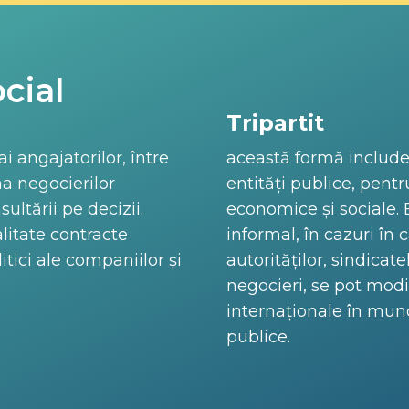
cial
Tripartit
ai angajatorilor, între
această formă include p
ma negocierilor
entități publice, pentr
ultării pe decizii.
economice și sociale. El
litate contracte
informal, în cazuri în 
tici ale companiilor și
autorităților, sindicat
negocieri, se pot modi
internaționale în munc
publice.