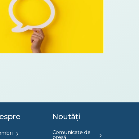
espre
Noutăți
Comunicate de
mbri
presă