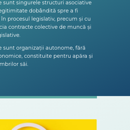
 sunt singurele structuri asociative
egitimitate dobândită spre a fi
 în procesul legislativ, precum și cu
cia contracte colective de muncă și
islative.
e sunt organizații autonome, fără
conomice, constituite pentru apăra și
brilor săi.