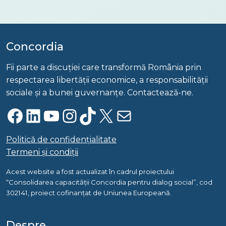
Concordia
Fii parte a discuției care transformă România prin
respectarea libertății economice, a responsabilității
sociale și a bunei guvernanțe. Contactează-ne.
Facebook
LinkedIn
YouTube
Instagram
TikTok
X
Mail
Politică de confidențialitate
Termeni și condiții
Acest website a fost actualizat în cadrul proiectului
“Consolidarea capacității Concordia pentru dialog social”, cod
302141, proiect cofinanțat de Uniunea Europeană.
Despre