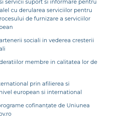
si servicii suport si informare pentru
el cu derularea serviciilor pentru
ocesului de furnizare a serviciilor
opean
enerii sociali in vederea cresterii
ali
deratiilor membre in calitatea lor de
rnational prin afilierea si
 nivel european si international
e programe cofinanțate de Uniunea
ov.ro