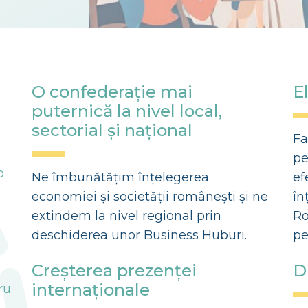
O confederație mai
E
puternică la nivel local,
sectorial și național
Fa
pe
o
Ne îmbunătățim înțelegerea
ef
economiei și societății românești și ne
în
extindem la nivel regional prin
Ro
deschiderea unor Business Huburi.
pe
Creșterea prezenței
D
internaționale
ru