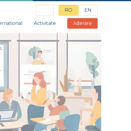
RO
EN
ernational
Activitate
Aderare