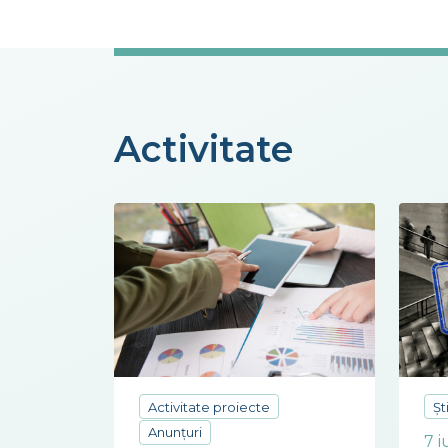
Activitate
Ști
Activitate proiecte
Anunțuri
7 i