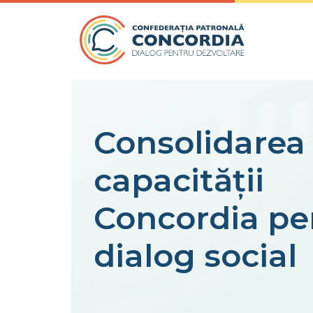
Skip to content
Consolidarea
capacității
Concordia pe
dialog social