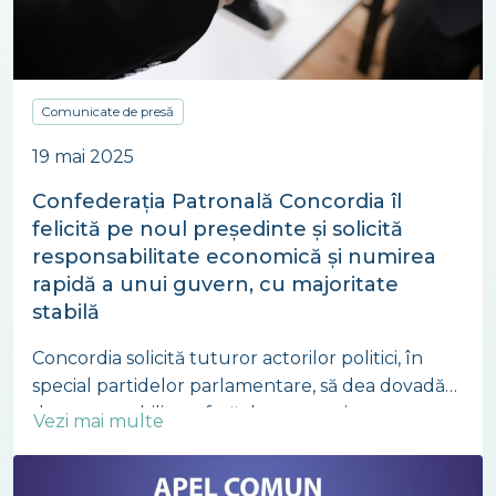
Comunicate de presă
19 mai 2025
Confederația Patronală Concordia îl
felicită pe noul președinte și solicită
responsabilitate economică și numirea
rapidă a unui guvern, cu majoritate
stabilă
Concordia solicită tuturor actorilor politici, în
special partidelor parlamentare, să dea dovadă
de responsabilitate față de economia
Vezi mai multe
românească și să urmărească numirea cât mai
rapidă a unui guvern stabil, cu o majoritate clar