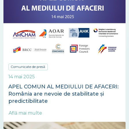
asumată. Viitorul guvern are de purtat negocieri
dificile cu Comisia Europeană și cu agențiile de
rating pentru a restabili încrederea în țara
noastră.
Comunicate de presă
14 mai 2025
APEL COMUN AL MEDIULUI DE AFACERI:
România are nevoie de stabilitate și
predictibilitate
Află mai multe