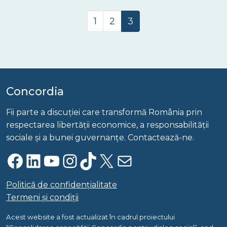
Page navigation
Page
Page
Current Page
1
2
3
Concordia
Fii parte a discuției care transformă România prin
respectarea libertății economice, a responsabilității
sociale și a bunei guvernanțe. Contactează-ne.
Facebook
LinkedIn
YouTube
Instagram
TikTok
X
Mail
Politică de confidențialitate
Termeni și condiții
Acest website a fost actualizat în cadrul proiectului