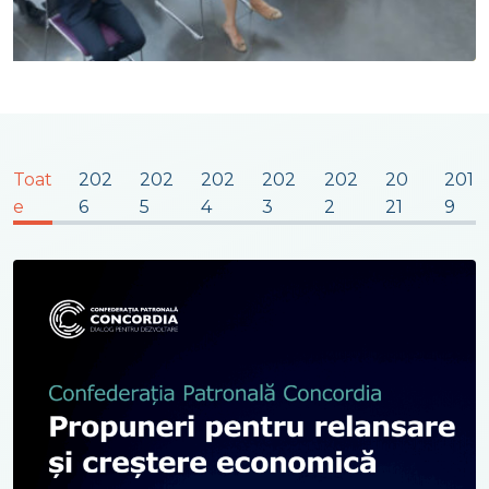
Toat
202
202
202
202
202
20
201
e
6
5
4
3
2
21
9