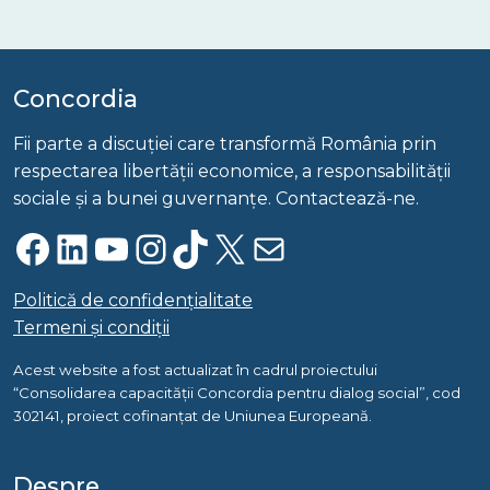
Concordia
Fii parte a discuției care transformă România prin
respectarea libertății economice, a responsabilității
sociale și a bunei guvernanțe. Contactează-ne.
Facebook
LinkedIn
YouTube
Instagram
TikTok
X
Mail
Politică de confidențialitate
Termeni și condiții
Acest website a fost actualizat în cadrul proiectului
“Consolidarea capacității Concordia pentru dialog social”, cod
302141, proiect cofinanțat de Uniunea Europeană.
Despre