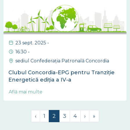
23 sept. 2025 -
16:30 -
sediul Confederația Patronală Concordia
Clubul Concordia-EPG pentru Tranziție
Energetică ediția a IV-a
Află mai multe
Page navigation
Page
Current Page
Page
Page
‹
1
2
3
4
›
»