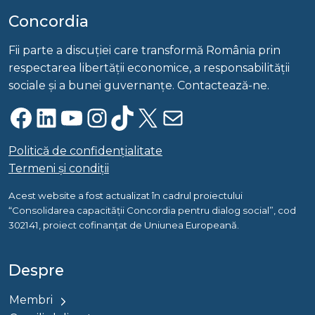
Concordia
Fii parte a discuției care transformă România prin
respectarea libertății economice, a responsabilității
sociale și a bunei guvernanțe. Contactează-ne.
Facebook
LinkedIn
YouTube
Instagram
TikTok
X
Mail
Politică de confidențialitate
Termeni și condiții
Acest website a fost actualizat în cadrul proiectului
“Consolidarea capacității Concordia pentru dialog social”, cod
302141, proiect cofinanțat de Uniunea Europeană.
Despre
Membri