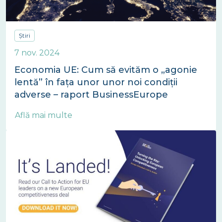
Știri
7 nov. 2024
Economia UE: Cum să evităm o „agonie
lentă” în fața unor unor noi condiții
adverse – raport BusinessEurope
Află mai multe