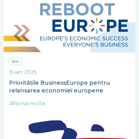
strategice, mari consumatoare de resurse și
energie din Europa în criza complexă actuală.
Noi, în calitate […]
Știri
15 ian. 2025
Prioritățile BusinessEurope pentru
relansarea economiei europene
Află mai multe