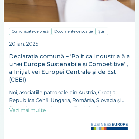
Comunicate de presă
Documente de poziție
Știri
20 ian. 2025
Declarația comună – ‘Politica Industrială a
unei Europe Sustenabile și Competitive”,
a Inițiativei Europei Centrale și de Est
(CEEI)
Noi, asociațiile patronale din Austria, Croația,
Republica Cehă, Ungaria, România, Slovacia și
Slovenia, ne exprimăm sprijinul deplin pentru o
Vezi mai multe
strategie industrială cuprinzătoare și eficientă a
UE care să completeze Pactul verde european
(EU Green Deal) și să sprijine industriile