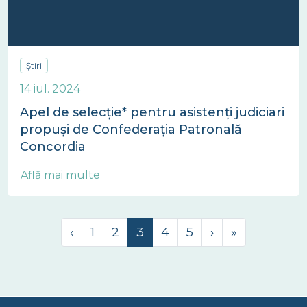
Știri
14 iul. 2024
Apel de selecție* pentru asistenți judiciari
propuși de Confederația Patronală
Concordia
Află mai multe
Page navigation
Page
Page
Current Page
Page
Page
‹
1
2
3
4
5
›
»