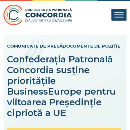
Skip to content
COMUNICATE DE PRESĂ
DOCUMENTE DE POZIȚIE
Confederația Patronală
Concordia susține
prioritățile
BusinessEurope pentru
viitoarea Președinție
cipriotă a UE