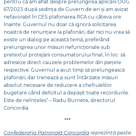
pentru că am aflat despre prelungirea aplicării OUG
67/2023 după ședința de Guvern de ieri și am avizat
nefavorabil în CES plafonarea RCA cu câteva ore
înainte. Guvernul nu doar că ignoră solicitarea
noastră de renunțare la plafonări, dar nici nu vrea să
existe un dialog pe această temă, preferând
prelungirea unor măsuri nefuncționale sub
pretextul protejării consumatorului final, în loc să
adreseze direct cauzele problemelor din piețele
respective. Guvernul a avut timp să prelungească
plafonări, dar trenează și sunt întârziate măsuri
absolut necesare de reducere a cheltuielilor
bugetare când deficitul a depășit toate recordurile.
Este de neînțeles“ – Radu Burnete, directorul
Concordia.
***
Confederația Patronală Concordia
reprezintă peste