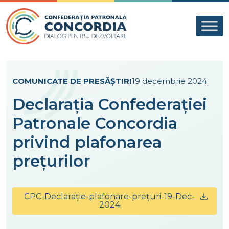
Skip to content
COMUNICATE DE PRESĂ
ȘTIRI
19 decembrie 2024
Declarația Confederației
Patronale Concordia
privind plafonarea
prețurilor
CPC-Declarație-plafonare-prețuri-19-Dec-
2024