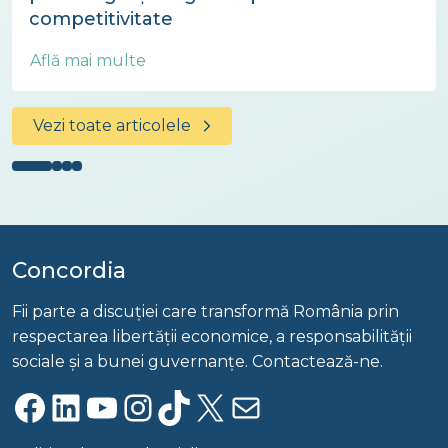
competitivitate
Află mai multe
Vezi toate articolele
Concordia
Fii parte a discuției care transformă România prin
respectarea libertății economice, a responsabilității
sociale și a bunei guvernanțe. Contactează-ne.
Facebook
LinkedIn
YouTube
Instagram
TikTok
X
Mail