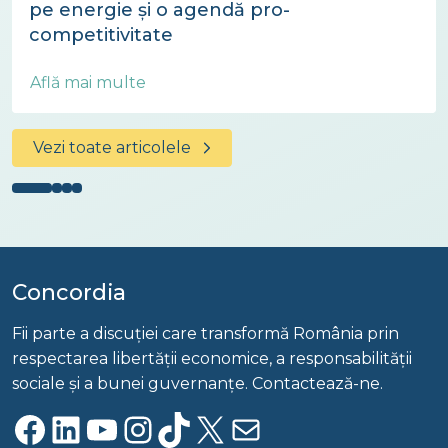
pe energie și o agendă pro-
competitivitate
Află mai multe
Vezi toate articolele
Concordia
Fii parte a discuției care transformă România prin
respectarea libertății economice, a responsabilității
sociale și a bunei guvernanțe. Contactează-ne.
Facebook
LinkedIn
YouTube
Instagram
TikTok
X
Mail