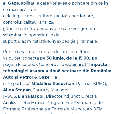
și Gaze
, abilitățile care vor avea o pondere din ce în
ce mai mică sunt
cele legate de ascultarea activă, coordonare,
controlul calității, analiză,
gândire critică și persuasiune care vor genera
schimbări în operațiunile de
suport și administrative, în expediție și rafinărie.
Pentru mai multe detalii despre cercetare,
vă puteți conecta pe
30 iunie, de la 15.00
, pe
pagina Facebook Concordia la
webinarul
“Impactul
tehnologiei asupra a două sectoare din România:
Auto și Petrol & Gaze”
, la
care participă
Mădălina Racovitan
, Partner KPMG,
Alina Stepan
, Country Manager
IPSOS,
Elena Baboi,
Director Adjunct Direcţia
Analiza Pieţei Muncii, Programe de Ocupare și de
Formare Profesională a Forței de Muncă, ANOFM