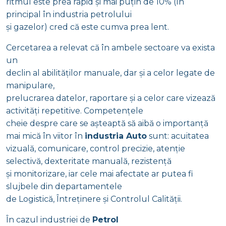
ritmul este prea rapid și mai puțin de 10% (în
principal în industria petrolului
și gazelor) cred că este cumva prea lent.
Cercetarea a relevat că în ambele sectoare va exista
un
declin al abilităților manuale, dar și a celor legate de
manipulare,
prelucrarea datelor, raportare și a celor care vizează
activități repetitive. Competențele
cheie despre care se așteaptă să aibă o importanță
mai mică în viitor în
industria Auto
sunt: ​​acuitatea
vizuală, comunicare, control precizie, atenție
selectivă, dexteritate manuală, rezistență
și monitorizare, iar cele mai afectate ar putea fi
slujbele din departamentele
de Logistică, Întreținere și Controlul Calității.
În cazul industriei de
Petrol