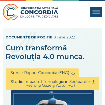
Skip to content
DOCUMENTE DE POZIȚIE
18 iunie 2022
Cum transformă
Revoluția 4.0 munca.
Sumar Raport Concordia (ENG)
Studiu Impactul Tehnologie in Sectoarele
Petrol și Gaze și Auto (RO)