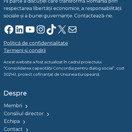
Fii parte a discuției care transformă România prin
respectarea libertății economice, a responsabilității
sociale și a bunei guvernanțe. Contactează-ne.
Facebook
LinkedIn
YouTube
Instagram
TikTok
X
Mail
Politică de confidențialitate
Termeni și condiții
Acest website a fost actualizat în cadrul proiectului
“Consolidarea capacității Concordia pentru dialog social”, cod
302141, proiect cofinanțat de Uniunea Europeană.
Despre
Membri
Consiliul director
Echipa
Contact