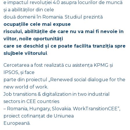
e impactul revoluției 4.0 asupra locurilor de muncă
și a abilităților din cele
două domenii în Romania. Studiul prezintă
ocupațiile cele mai expuse
riscului, abilitățile de care nu va mai fi nevoie în
viitor, noile oportunități
care se deschid și ce poate facilita tranziția spre
slujbele viitorului
.
Cercetarea a fost realizată cu asistența KPMG și
IPSOS, și face
parte din proiectul „Renewed social dialogue for the
new world of work.
Job transitions & digitalization in two industrial
sectors in CEE countries
– Romania, Hungary, Slovakia. WorkTransitionCEE“,
proiect cofinanțat de Uniunea
Europeană.