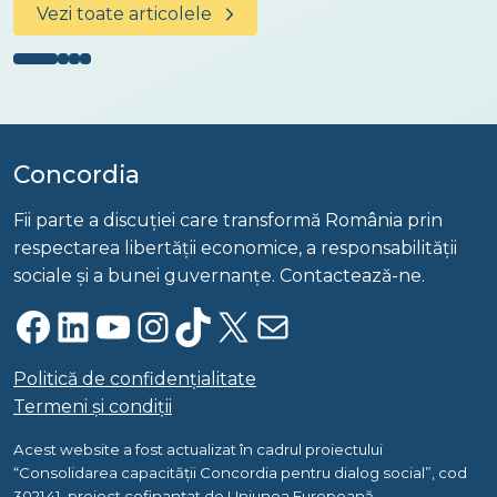
Vezi toate articolele
Concordia
Fii parte a discuției care transformă România prin
respectarea libertății economice, a responsabilității
sociale și a bunei guvernanțe. Contactează-ne.
Facebook
LinkedIn
YouTube
Instagram
TikTok
X
Mail
Politică de confidențialitate
Termeni și condiții
Acest website a fost actualizat în cadrul proiectului
“Consolidarea capacității Concordia pentru dialog social”, cod
302141, proiect cofinanțat de Uniunea Europeană.