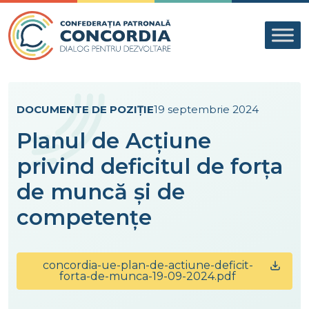
Skip to content
DOCUMENTE DE POZIȚIE
19 septembrie 2024
Planul de Acțiune
privind deficitul de forța
de muncă și de
competențe
concordia-ue-plan-de-actiune-deficit-
forta-de-munca-19-09-2024.pdf