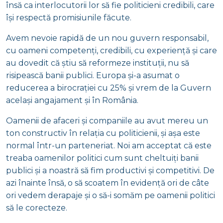
însă ca interlocutorii lor să fie politicieni credibili, care
își respectă promisiunile făcute.
Avem nevoie rapidă de un nou guvern responsabil,
cu oameni competenți, credibili, cu experiență și care
au dovedit că știu să reformeze instituții, nu să
risipească banii publici. Europa și-a asumat o
reducerea a birocrației cu 25% și vrem de la Guvern
același angajament și în România.
Oamenii de afaceri și companiile au avut mereu un
ton constructiv în relația cu politicienii, și așa este
normal într-un parteneriat. Noi am acceptat că este
treaba oamenilor politici cum sunt cheltuiți banii
publici și a noastră să fim productivi și competitivi. De
azi înainte însă, o să scoatem în evidență ori de câte
ori vedem derapaje și o să-i somăm pe oamenii politici
să le corecteze.