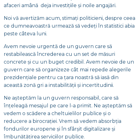
afaceri amână deja investițiile și noile angajări.
Noi vă avertizăm acum, stimați politicieni, despre ceea
ce dumneavoastră urmează să vedeți în statistici abia
peste câteva luni.
Avem nevoie urgentă de un guvern care să
restabilească încrederea cu un set de măsuri
concrete și cu un buget credibil. Avem nevoie de un
guvern care să organizeze cât mai repede alegerile
prezidențiale pentru ca țara noastră să iasă din
această zonă gri a instabilității și incertitudinii.
Ne așteptăm la un guvern responsabil, care să
înțeleagă mesajul pe care l-a primit. Ne așteptăm să
vedem o scădere a cheltuielilor publice și o
reducere a birocrației. Vrem să vedem absorbția
fondurilor europene și în sfârșit digitalizare și
îmbunătățirea serviciilor publice.