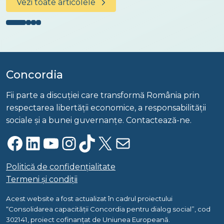
Vezi toate articolele
Concordia
Fii parte a discuției care transformă România prin
respectarea libertății economice, a responsabilității
sociale și a bunei guvernanțe. Contactează-ne.
Facebook
LinkedIn
YouTube
Instagram
TikTok
X
Mail
Politică de confidențialitate
Termeni și condiții
Acest website a fost actualizat în cadrul proiectului
“Consolidarea capacității Concordia pentru dialog social”, cod
302141, proiect cofinanțat de Uniunea Europeană.