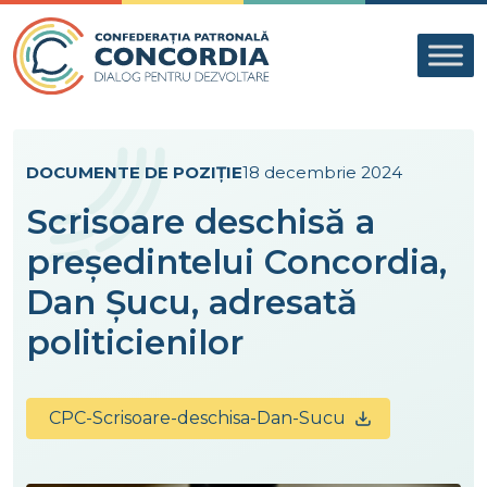
Skip to content
DOCUMENTE DE POZIȚIE
18 decembrie 2024
Scrisoare deschisă a
președintelui Concordia,
Dan Șucu, adresată
politicienilor
CPC-Scrisoare-deschisa-Dan-Sucu