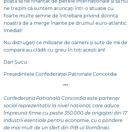
poată să fie finanțat de piețele internaționale și să nu
ne trezim că suntem aruncați într-o situație cu
foarte multe semne de întrebare privind dorința
noastră de a merge înainte pe drumul euro-atlantic.
Imediat!
Nu distrugeți ce milioane de oameni și sute de mii de
companii au clădit cu greu în toți acești ani!
Dan Șucu
Președintele Confederației Patronale Concordia
***
Confederația Patronală Concordia este partener
social reprezentativ la nivel național, care aduce
împreună firme cu peste 350.000 de angajați din 17
industrii esențiale pentru economie, cu o pondere
de mai mult de un sfert din PIB-ul României.