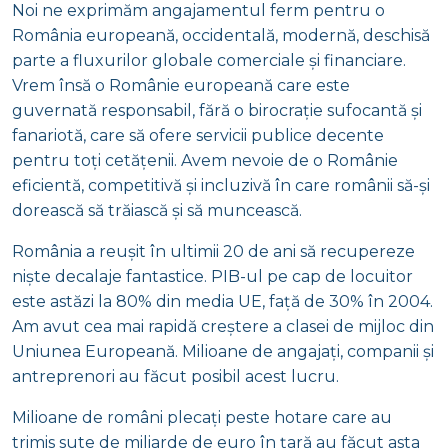
Noi ne exprimăm angajamentul ferm pentru o
România europeană, occidentală, modernă, deschisă
parte a fluxurilor globale comerciale și financiare.
Vrem însă o Românie europeană care este
guvernată responsabil, fără o birocrație sufocantă și
fanariotă, care să ofere servicii publice decente
pentru toți cetățenii. Avem nevoie de o Românie
eficientă, competitivă și incluzivă în care românii să-și
dorească să trăiască și să muncească.
România a reușit în ultimii 20 de ani să recupereze
niște decalaje fantastice. PIB-ul pe cap de locuitor
este astăzi la 80% din media UE, față de 30% în 2004.
Am avut cea mai rapidă creștere a clasei de mijloc din
Uniunea Europeană. Milioane de angajați, companii și
antreprenori au făcut posibil acest lucru.
Milioane de români plecați peste hotare care au
trimis sute de miliarde de euro în țară au făcut asta