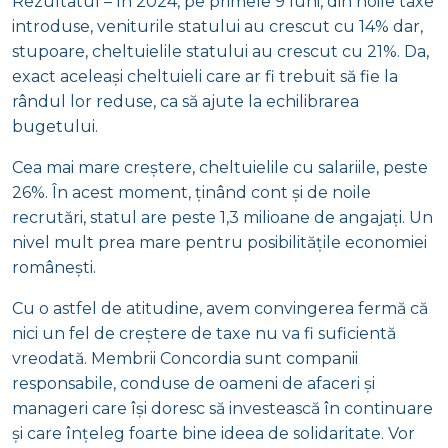
Rezultatul – în 2024, pe primele 9 luni, din noile taxe
introduse, veniturile statului au crescut cu 14% dar,
stupoare, cheltuielile statului au crescut cu 21%. Da,
exact aceleași cheltuieli care ar fi trebuit să fie la
rândul lor reduse, ca să ajute la echilibrarea
bugetului.
Cea mai mare creștere, cheltuielile cu salariile, peste
26%. În acest moment, ținând cont și de noile
recrutări, statul are peste 1,3 milioane de angajați. Un
nivel mult prea mare pentru posibilitățile economiei
românești.
Cu o astfel de atitudine, avem convingerea fermă că
nici un fel de creștere de taxe nu va fi suficientă
vreodată. Membrii Concordia sunt companii
responsabile, conduse de oameni de afaceri și
manageri care își doresc să investească în continuare
și care înțeleg foarte bine ideea de solidaritate. Vor