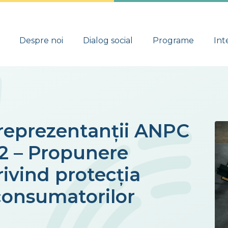
Despre noi
Dialog social
Programe
Int
 reprezentanții ANPC
2 – Propunere
rivind protecția
consumatorilor