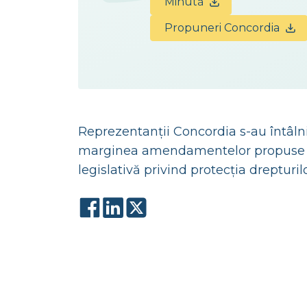
Minută
Propuneri Concordia
Reprezentanții Concordia s-au întâln
marginea amendamentelor propuse d
legislativă privind protecția drepturi