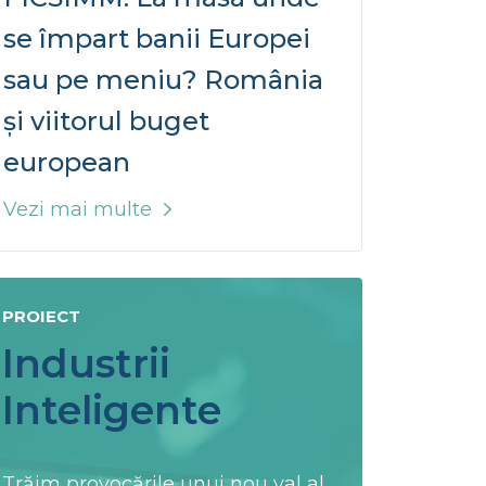
se împart banii Europei
sau pe meniu? România
și viitorul buget
european
PROIECT
Industrii
Inteligente
Trăim provocările unui nou val al