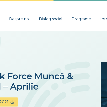
Despre noi
Dialog social
Programe
Int
ask Force Muncă &
 – Aprilie
.2021