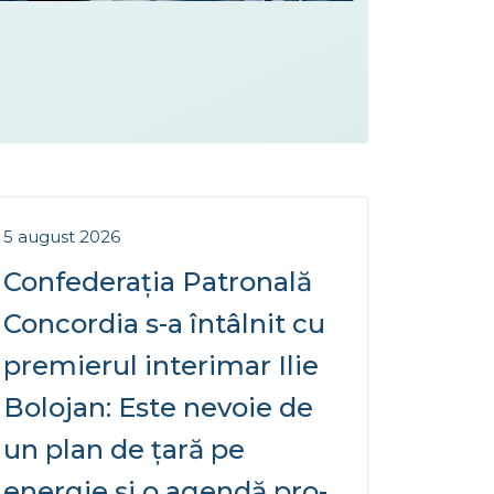
5 august 2026
Confederația Patronală
Concordia s-a întâlnit cu
premierul interimar Ilie
Bolojan: Este nevoie de
un plan de țară pe
energie și o agendă pro-