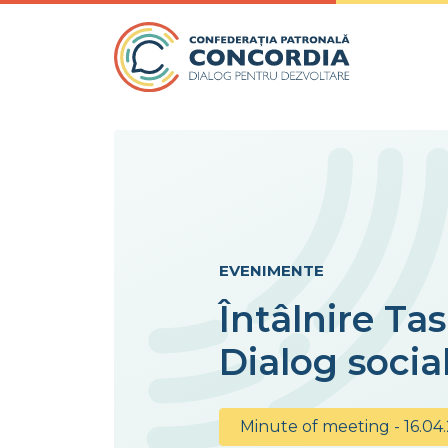
Skip to content
EVENIMENTE
Întâlnire T
Dialog social
Minute of meeting - 16.04