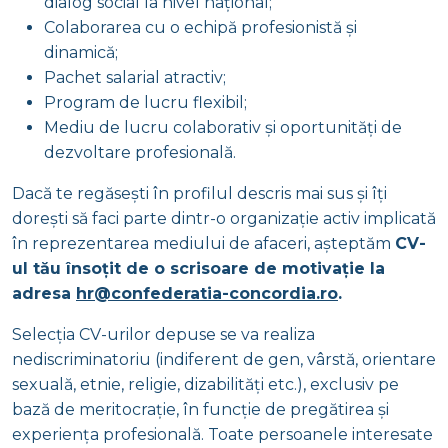
dialog social la nivel național;
Colaborarea cu o echipă profesionistă și
dinamică;
Pachet salarial atractiv;
Program de lucru flexibil;
Mediu de lucru colaborativ și oportunități de
dezvoltare profesională.
Dacă te regăsești în profilul descris mai sus și îți
dorești să faci parte dintr-o organizație activ implicată
în reprezentarea mediului de afaceri, așteptăm
CV-
ul tău însoțit de o scrisoare de motivație la
adresa
hr@confederatia-concordia.ro
.
Selecția CV-urilor depuse se va realiza
nediscriminatoriu (indiferent de gen, vârstă, orientare
sexuală, etnie, religie, dizabilități etc.), exclusiv pe
bază de meritocrație, în funcție de pregătirea și
experiența profesională. Toate persoanele interesate