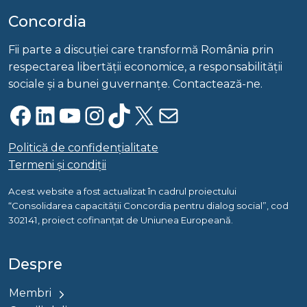
Concordia
Fii parte a discuției care transformă România prin
respectarea libertății economice, a responsabilității
sociale și a bunei guvernanțe. Contactează-ne.
Facebook
LinkedIn
YouTube
Instagram
TikTok
X
Mail
Politică de confidențialitate
Termeni și condiții
Acest website a fost actualizat în cadrul proiectului
“Consolidarea capacității Concordia pentru dialog social”, cod
302141, proiect cofinanțat de Uniunea Europeană.
Despre
Membri