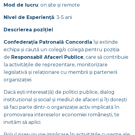
Mod de lucru
: on site și remote
Nivel de Experiență
: 3-5 ani
Descrierea poziției
Confederația Patronală Concordia
își extinde
echipa și caută un coleg/o colegă pentru poziția
de
Responsabil Afaceri Publice
, care să contribuie
la activitățile de reprezentare, monitorizare
legislativă și relaționare cu membrii și partenerii
organizației.
Dacă ești interesat(ă) de politici publice, dialog
instituțional și social și mediul de afaceri și îți dorești
să faci parte dintr-o organizație activ implicată în
promovarea intereselor economiei românești, te
invităm să aplici.
Rolul presupune implicare în activitățile curente ale