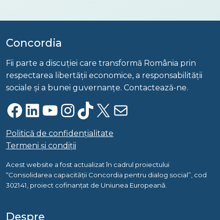
Concordia
Fii parte a discuției care transformă România prin
respectarea libertății economice, a responsabilității
sociale și a bunei guvernanțe. Contactează-ne.
Facebook
LinkedIn
YouTube
Instagram
TikTok
X
Mail
Politică de confidențialitate
Termeni și condiții
Acest website a fost actualizat în cadrul proiectului
“Consolidarea capacității Concordia pentru dialog social”, cod
302141, proiect cofinanțat de Uniunea Europeană.
Despre