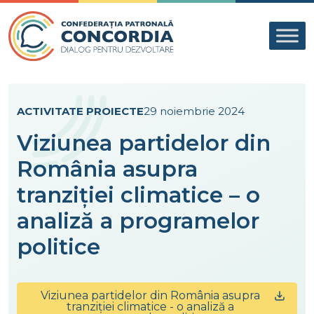
Skip to content
ACTIVITATE PROIECTE
29 noiembrie 2024
Viziunea partidelor din
România asupra
tranziției climatice – o
analiză a programelor
politice
Viziunea partidelor din România asupra
tranziției climatice - o analiză a