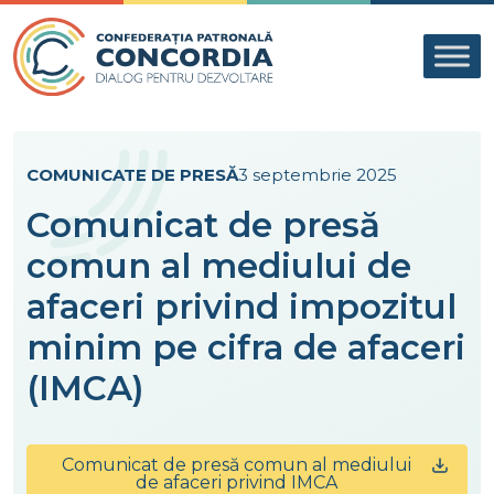
Skip to content
COMUNICATE DE PRESĂ
3 septembrie 2025
Comunicat de presă
comun al mediului de
afaceri privind impozitul
minim pe cifra de afaceri
(IMCA)
Comunicat de presă comun al mediului
de afaceri privind IMCA