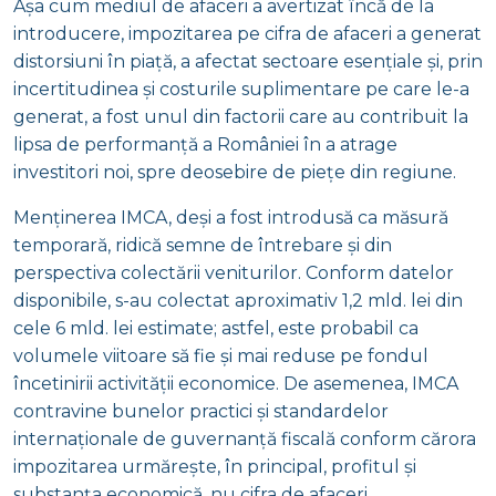
Așa cum mediul de afaceri a avertizat încă de la
introducere, impozitarea pe cifra de afaceri a generat
distorsiuni în piață, a afectat sectoare esențiale și, prin
incertitudinea și costurile suplimentare pe care le-a
generat, a fost unul din factorii care au contribuit la
lipsa de performanță a României în a atrage
investitori noi, spre deosebire de piețe din regiune.
Menținerea IMCA, deși a fost introdusă ca măsură
temporară, ridică semne de întrebare și din
perspectiva colectării veniturilor. Conform datelor
disponibile, s-au colectat aproximativ 1,2 mld. lei din
cele 6 mld. lei estimate; astfel, este probabil ca
volumele viitoare să fie și mai reduse pe fondul
încetinirii activității economice. De asemenea, IMCA
contravine bunelor practici și standardelor
internaționale de guvernanță fiscală conform cărora
impozitarea urmărește, în principal, profitul și
substanța economică, nu cifra de afaceri.