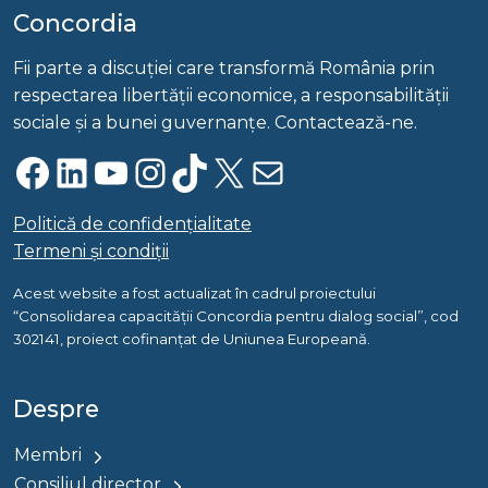
Concordia
Fii parte a discuției care transformă România prin
respectarea libertății economice, a responsabilității
sociale și a bunei guvernanțe. Contactează-ne.
Facebook
LinkedIn
YouTube
Instagram
TikTok
X
Mail
Politică de confidențialitate
Termeni și condiții
Acest website a fost actualizat în cadrul proiectului
“Consolidarea capacității Concordia pentru dialog social”, cod
302141, proiect cofinanțat de Uniunea Europeană.
Despre
Membri
Consiliul director