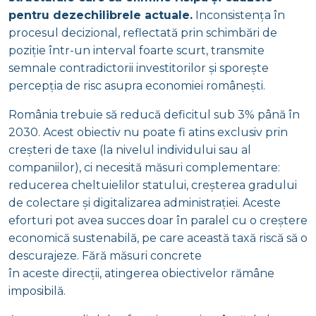
pentru dezechilibrele actuale.
Inconsistența în
procesul decizional, reflectată prin schimbări de
poziție într-un interval foarte scurt, transmite
semnale contradictorii investitorilor și sporește
percepția de risc asupra economiei românești.
România trebuie să reducă deficitul sub 3% până în
2030. Acest obiectiv nu poate fi atins exclusiv prin
creșteri de taxe (la nivelul individului sau al
companiilor), ci necesită măsuri complementare:
reducerea cheltuielilor statului, creșterea gradului
de colectare și digitalizarea administrației. Aceste
eforturi pot avea succes doar în paralel cu o creștere
economică sustenabilă, pe care această taxă riscă să o
descurajeze. Fără măsuri concrete
în aceste direcții, atingerea obiectivelor rămâne
imposibilă.