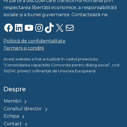
Fii parte a discuției care transformă România prin
respectarea libertății economice, a responsabilității
sociale și a bunei guvernanțe. Contactează-ne.
Facebook
LinkedIn
YouTube
Instagram
TikTok
X
Mail
Politică de confidențialitate
Termeni și condiții
Acest website a fost actualizat în cadrul proiectului
“Consolidarea capacității Concordia pentru dialog social”, cod
302141, proiect cofinanțat de Uniunea Europeană.
Despre
Membri
Consiliul director
Echipa
Contact