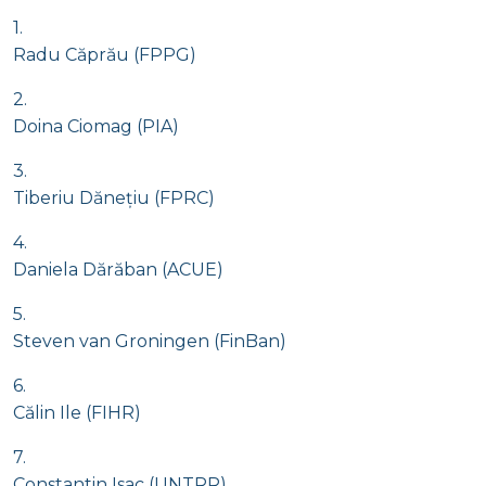
1.
Radu Căprău (FPPG)
2.
Doina Ciomag (PIA)
3.
Tiberiu Dănețiu (FPRC)
4.
Daniela Dărăban (ACUE)
5.
Steven van Groningen (FinBan)
6.
Călin Ile (FIHR)
7.
Constantin Isac (UNTRR)