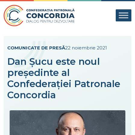
Skip to content
COMUNICATE DE PRESĂ
22 noiembrie 2021
Dan Șucu este noul
președinte al
Confederației Patronale
Concordia