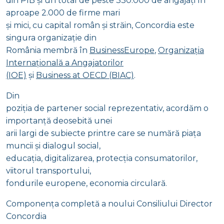
din PIB și un total de peste 330.000 de angajați în
aproape 2.000 de firme mari
și mici, cu capital român și străin, Concordia este
singura organizație din
România membră în
BusinessEurope
,
Organizația
Internațională a Angajatorilor
(IOE)
și
Business at OECD (BIAC)
.
Din
poziția de partener social reprezentativ, acordăm o
importanță deosebită unei
arii largi de subiecte printre care se numără piața
muncii și dialogul social,
educația, digitalizarea, protecția consumatorilor,
viitorul transportului,
fondurile europene, economia circulară.
Componența completă a noului Consiliului Director
Concordia