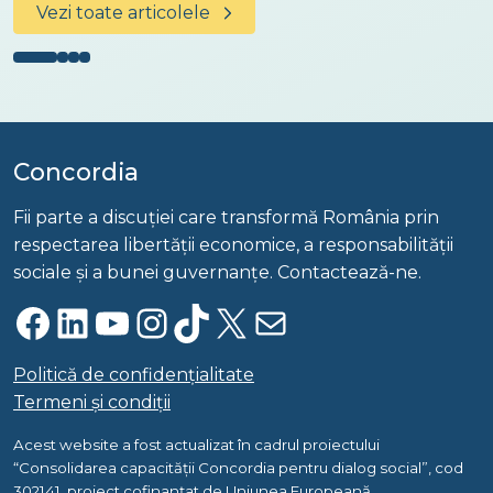
Vezi toate articolele
Concordia
Fii parte a discuției care transformă România prin
respectarea libertății economice, a responsabilității
sociale și a bunei guvernanțe. Contactează-ne.
Facebook
LinkedIn
YouTube
Instagram
TikTok
X
Mail
Politică de confidențialitate
Termeni și condiții
Acest website a fost actualizat în cadrul proiectului
“Consolidarea capacității Concordia pentru dialog social”, cod
302141, proiect cofinanțat de Uniunea Europeană.