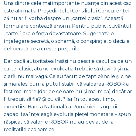
Una dintre cele mai importante nuanțe din acest caz
este afirmația Președintelui Consiliului Concurenței
că nu ar fi vorba despre un „cartel clasic”. Această
formulare contează enorm. Pentru public, cuvântul
„cartel” are o forță devastatoare. Sugerează o
înțelegere secretă, o schemă, o conspirație, o decizie
deliberată de a crește prețurile.
Dar dacă autoritatea însăși nu descrie cazul ca pe un
cartel clasic, atunci explicația trebuie să devină și mai
clară, nu mai vagă. Ce au făcut de fapt băncile și cine
și mai ales, cum a putut stabili că valoarea ROBOR a
fost mai mare (dar de ce oare nu și mai mică) decât ar
fi trebuit să fie? Și cu cât? Iar în tot acest timp,
experții și Banca Națională a României – singurii
capabili să înțeleagă evoluția pieței monetare – spun
răspicat că valorile ROBOR nu au deviat de la
realitățile economice.