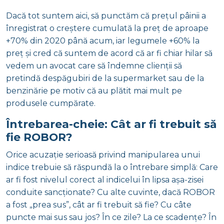
Dacă tot suntem aici, să punctăm că prețul pâinii a
înregistrat o creștere cumulată la preț de aproape
+70% din 2020 până acum, iar legumele +60% la
preț și cred că suntem de acord că ar fi chiar hilar să
vedem un avocat care să îndemne clienții să
pretindă despăgubiri de la supermarket sau de la
benzinărie pe motiv că au plătit mai mult pe
produsele cumpărate.
Întrebarea-cheie: Cât ar fi trebuit să
fie ROBOR?
Orice acuzație serioasă privind manipularea unui
indice trebuie să răspundă la o întrebare simplă: Care
ar fi fost nivelul corect al indicelui în lipsa așa-zisei
conduite sancționate? Cu alte cuvinte, dacă ROBOR
a fost „prea sus”, cât ar fi trebuit să fie? Cu câte
puncte mai sus sau jos? În ce zile? La ce scadențe? În