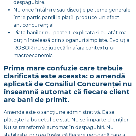
despăgubire.
Nu orice întâlnire sau discuție pe teme generale
între participanții la piață produce un efect
anticoncurențial.
Piața banilor nu poate fi explicată și cu atât mai
puțin înțeleasă prin sloganuri simpliste. Evoluția
ROBOR nu se judecă în afara contextului
macroeconomic.
Prima mare confuzie care trebuie
clarificată este aceasta: o amendă
aplicată de Consiliul Concurenței nu
înseamnă automat că fiecare client
are bani de primit.
Amenda este o sancțiune administrativă. Ea se
plătește la bugetul de stat. Nu se împarte clienților.
Nu se transformă automat în despăgubiri. Nu
stabilește, prin ea însăși, că fiecare persoană care a