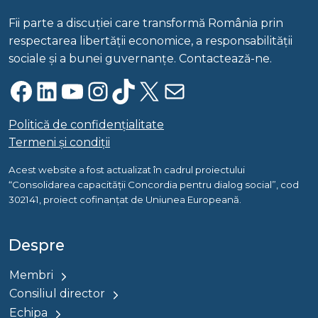
Fii parte a discuției care transformă România prin
respectarea libertății economice, a responsabilității
sociale și a bunei guvernanțe. Contactează-ne.
Facebook
LinkedIn
YouTube
Instagram
TikTok
X
Mail
Politică de confidențialitate
Termeni și condiții
Acest website a fost actualizat în cadrul proiectului
“Consolidarea capacității Concordia pentru dialog social”, cod
302141, proiect cofinanțat de Uniunea Europeană.
Despre
Membri
Consiliul director
Echipa