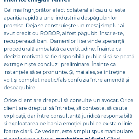
Cel mai îngrijorător efect colateral al cazului este
apariția rapidă a unei industrii a despăgubirilor
promise. Deja se construiește un mesaj simplu: ai
avut credit cu ROBOR, ai fost păgubit, înscrie-te,
recuperează bani. Oamenilor li se vinde speranță
procedurală ambalată ca certitudine. Înainte ca
decizia motivată să fie disponibilă public și să se poată
extrage niște concluzii preliminare. Înainte ca
instanțele să se pronunțe. Și, mai ales, se întreține
voit și complet neetic/fals confuzia între amendă și
despăgubire.
Orice client are dreptul să consulte un avocat. Orice
client are dreptul să întrebe, să conteste, să caute
explicații, dar între consultanță juridică responsabilă
și exploatarea pe bani a emoției publice există o linie
foarte clară. Ce vedem, este simplu spus manipulare