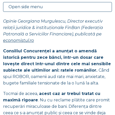
Open side menu
Opinie Georgiana Murgulescu, Director executiv
relații juridice & instituționale FinBan (Federația
Patronală a Serviciilor Financiare), publicată pe
economistul.ro
Consiliul Concurenței a anunțat o amendă
istorică pentru zece bănci, într-un dosar care
lovește direct într-unul dintre cele mai sensibile
subiecte ale ultimilor ani: ratele românilor.
Când
spui ROBOR, oamenii aud rate mai mari, anxietate,
bugete familiale tensionate de la o lună la alta.
Tocmai de aceea,
acest caz ar trebui tratat cu
maximă rigoare
. Nu cu reclame plătite care promit
recuperări miraculoase de bani. Diferența dintre
ceea ce s-a anunțat public și ceea ce se vinde deja