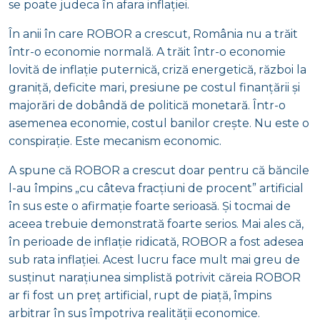
se poate judeca în afara inflației.
În anii în care ROBOR a crescut, România nu a trăit
într-o economie normală. A trăit într-o economie
lovită de inflație puternică, criză energetică, război la
graniță, deficite mari, presiune pe costul finanțării și
majorări de dobândă de politică monetară. Într-o
asemenea economie, costul banilor crește. Nu este o
conspirație. Este mecanism economic.
A spune că ROBOR a crescut doar pentru că băncile
l-au împins „cu câteva fracțiuni de procent” artificial
în sus este o afirmație foarte serioasă. Și tocmai de
aceea trebuie demonstrată foarte serios. Mai ales că,
în perioade de inflație ridicată, ROBOR a fost adesea
sub rata inflației. Acest lucru face mult mai greu de
susținut narațiunea simplistă potrivit căreia ROBOR
ar fi fost un preț artificial, rupt de piață, împins
arbitrar în sus împotriva realității economice.