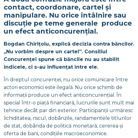
contact, coordonare, cartel și
manipulare. Nu orice întâlnire sau
discuție pe teme generale produce
un efect anticoncurențial.
Bogdan Chirițoiu, explică decizia contra băncilor.
„Nu vorbim despre un cartel”. Consiliul
Concurenței spune că băncile nu au stabilit
indicele, ci s-au influențat între ele.
În dreptul concurenței, nu orice comunicare între
actori economici este ilegală. Nu orice schimb de
informații produce un efect anticoncurențial. În
special într-o piață financiară, lucrurile sunt mult mai
tehnice decât par din exterior. Participanții urmăresc
lichiditatea, riscul, dobânzile, randamentele titlurilor
de stat, dobânda de politică monetară, cererea și
oferta de bani, condițiile macroeconomice.