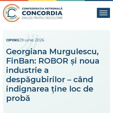
Skip to content
OPINII
29 iunie 2026
Georgiana Murgulescu,
FinBan: ROBOR și noua
industrie a
despăgubirilor – când
indignarea ține loc de
probă