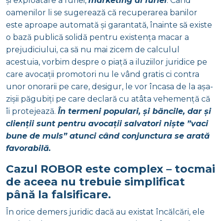
și exploatare a furiei,
marketing al furiei
. Când
oamenilor li se sugerează că recuperarea banilor
este aproape automată și garantată, înainte să existe
o bază publică solidă pentru existența macar a
prejudiciului, ca să nu mai zicem de calculul
acestuia, vorbim despre o piață a iluziilor juridice pe
care avocații promotori nu le vând gratis ci contra
unor onorarii pe care, desigur, le vor încasa de la așa-
zișii păgubiți pe care declară cu atâta vehemență că
îi protejează.
În termeni populari, și băncile, dar și
clienții sunt pentru avocații salvatori niște ”vaci
bune de muls” atunci când conjunctura se arată
favorabilă.
Cazul ROBOR este complex – tocmai
de aceea nu trebuie simplificat
până la falsificare.
În orice demers juridic dacă au existat încălcări, ele