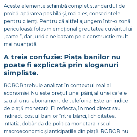
Aceste elemente schimbă complet standardul de
probă, apărarea posibilă și, mai ales, consecințele
pentru clienți. Pentru că altfel ajungem într-o zonă
periculoasă: folosim emoțional greutatea cuvântului
„cartel”, dar juridic ne bazăm pe o construcție mult
mai nuanțată.
A treia confuzie: Piața banilor nu
poate fi explicată prin sloganuri
simpliste.
ROBOR trebuie analizat în contextul real al
economiei. Nu este prețul unei pâini, al unei cafele
sau al unui abonament de telefonie. Este un indice
de piață monetară. El reflectă, în mod direct sau
indirect, costul banilor între bănci, lichiditatea,
inflația, dobânda de politică monetară, riscul
macroeconomic și anticipațiile din piață. ROBOR nu