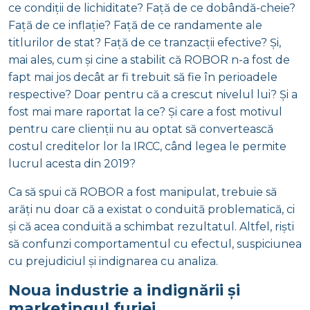
ce condiții de lichiditate? Față de ce dobândă-cheie?
Față de ce inflație? Față de ce randamente ale
titlurilor de stat? Față de ce tranzacții efective? Și,
mai ales, cum și cine a stabilit că ROBOR n-a fost de
fapt mai jos decât ar fi trebuit să fie în perioadele
respective? Doar pentru că a crescut nivelul lui? Și a
fost mai mare raportat la ce? Și care a fost motivul
pentru care clienții nu au optat să convertească
costul creditelor lor la IRCC, când legea le permite
lucrul acesta din 2019?
Ca să spui că ROBOR a fost manipulat, trebuie să
arăți nu doar că a existat o conduită problematică, ci
și că acea conduită a schimbat rezultatul. Altfel, riști
să confunzi comportamentul cu efectul, suspiciunea
cu prejudiciul și indignarea cu analiza.
Noua industrie a indignării și
marketingul furiei