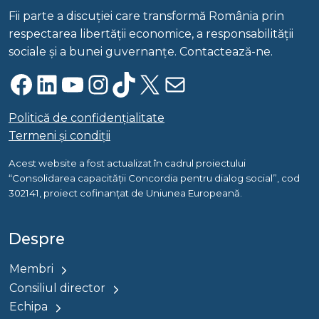
Fii parte a discuției care transformă România prin
respectarea libertății economice, a responsabilității
sociale și a bunei guvernanțe. Contactează-ne.
Facebook
LinkedIn
YouTube
Instagram
TikTok
X
Mail
Politică de confidențialitate
Termeni și condiții
Acest website a fost actualizat în cadrul proiectului
“Consolidarea capacității Concordia pentru dialog social”, cod
302141, proiect cofinanțat de Uniunea Europeană.
Despre
Membri
Consiliul director
Echipa