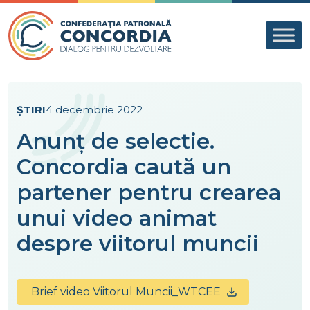
Skip to content
ȘTIRI
4 decembrie 2022
Anunț de selectie.
Concordia caută un
partener pentru crearea
unui video animat
despre viitorul muncii
Brief video Viitorul Muncii_WTCEE