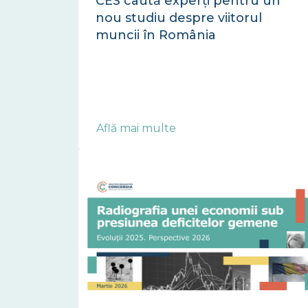
CES caută experți pentru un
nou studiu despre viitorul
muncii în România
Află mai multe