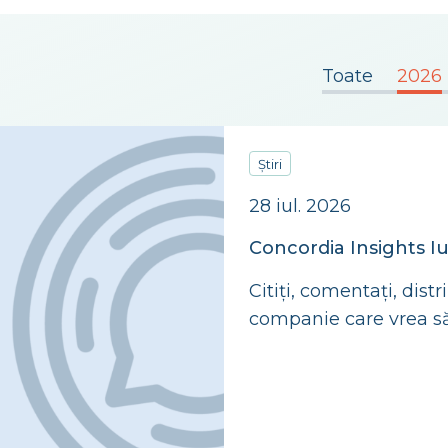
Toate
2026
Știri
28 iul. 2026
Concordia Insights Iu
Citiți, comentați, dist
companie care vrea să
cum arată economia 