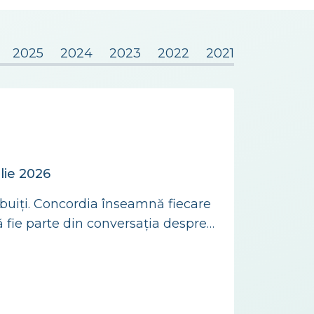
2025
2024
2023
2022
2021
lie 2026
ribuiți. Concordia înseamnă fiecare
 fie parte din conversația despre
de mâine