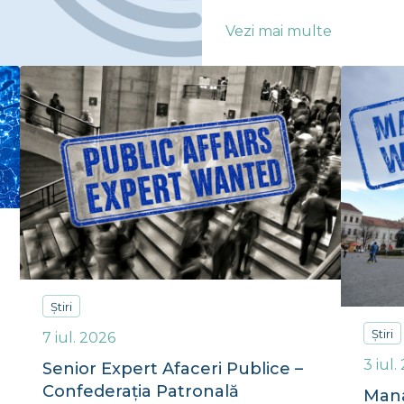
Vezi mai multe
Știri
Știri
7 iul. 2026
3 iul.
Senior Expert Afaceri Publice –
Confederația Patronală
Mana