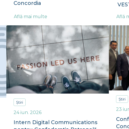
Concordia
VES
Află mai multe
Află 
Știri
Știri
23 iu
24 iun. 2026
Conf
Intern Digital Communications
Conc