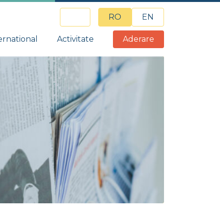
RO
EN
ernational
Activitate
Aderare