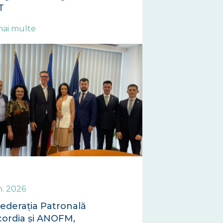
T
mai multe
n. 2026
ederația Patronală
ordia și ANOFM,