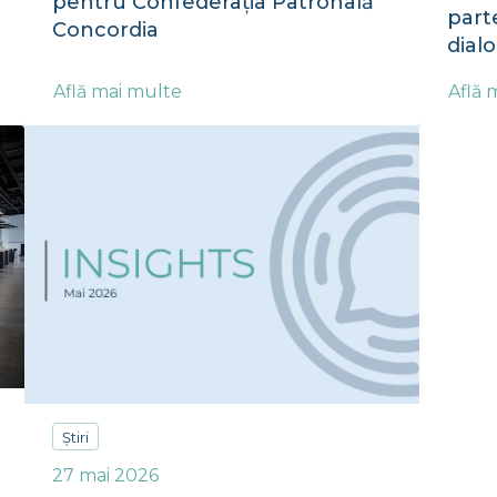
pentru Confederația Patronală
part
Concordia
dial
Află mai multe
Află 
Știri
27 mai 2026