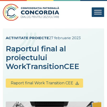
Skip to content
ACTIVITATE PROIECTE
27 februarie 2023
Raportul final al
proiectului
WorkTransitionCEE
Raport final Work Transition CEE