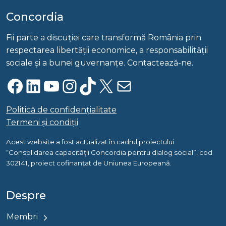
Concordia
Fii parte a discuției care transformă România prin
respectarea libertății economice, a responsabilității
sociale și a bunei guvernanțe. Contactează-ne.
Facebook
LinkedIn
YouTube
Instagram
TikTok
X
Mail
Politică de confidențialitate
Termeni și condiții
Acest website a fost actualizat în cadrul proiectului
“Consolidarea capacității Concordia pentru dialog social”, cod
302141, proiect cofinanțat de Uniunea Europeană.
Despre
Membri