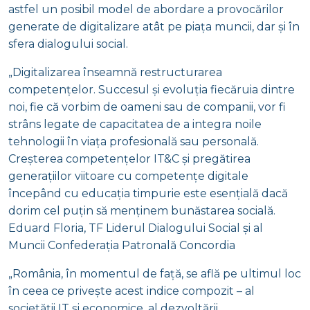
astfel un posibil model de abordare a provocărilor
generate de digitalizare atât pe piața muncii, dar și în
sfera dialogului social.
„Digitalizarea înseamnă restructurarea
competențelor. Succesul și evoluția fiecăruia dintre
noi, fie că vorbim de oameni sau de companii, vor fi
strâns legate de capacitatea de a integra noile
tehnologii în viața profesională sau personală.
Creșterea competențelor IT&C și pregătirea
generațiilor viitoare cu competențe digitale
începând cu educația timpurie este esențială dacă
dorim cel puțin să menținem bunăstarea socială.
Eduard Floria, TF Liderul Dialogului Social și al
Muncii Confederația Patronală Concordia
„România, în momentul de față, se află pe ultimul loc
în ceea ce privește acest indice compozit – al
societății IT și economice, al dezvoltării