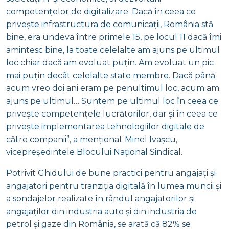
competențelor de digitalizare. Dacă în ceea ce
privește infrastructura de comunicații, România stă
bine, era undeva între primele 15, pe locul 11 dacă îmi
amintesc bine, la toate celelalte am ajuns pe ultimul
loc chiar dacă am evoluat puțin. Am evoluat un pic
mai puțin decât celelalte state membre. Dacă până
acum vreo doi ani eram pe penultimul loc, acum am
ajuns pe ultimul… Suntem pe ultimul loc în ceea ce
privește competențele lucrătorilor, dar și în ceea ce
privește implementarea tehnologiilor digitale de
către companii”, a menționat Minel Ivașcu,
vicepreședintele Blocului Național Sindical.
Potrivit Ghidului de bune practici pentru angajați și
angajatori pentru tranziția digitală în lumea muncii și
a sondajelor realizate în rândul angajatorilor și
angajaților din industria auto și din industria de
petrol și gaze din România, se arată că 82% se