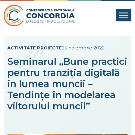
Skip to content
ACTIVITATE PROIECTE
25 noiembrie 2022
Seminarul „Bune practici
pentru tranziția digitală
în lumea muncii –
Tendințe în modelarea
viitorului muncii”