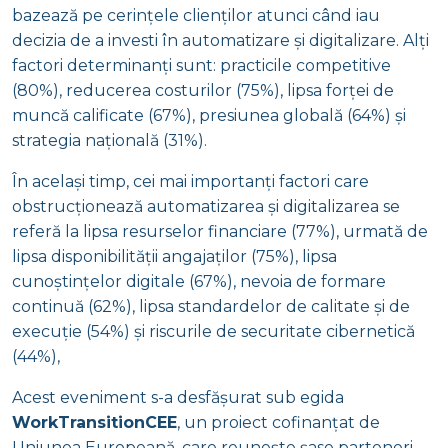
bazează pe cerințele clienților atunci când iau
decizia de a investi în automatizare și digitalizare. Alți
factori determinanți sunt: practicile competitive
(80%), reducerea costurilor (75%), lipsa forței de
muncă calificate (67%), presiunea globală (64%) și
strategia națională (31%).
În același timp, cei mai importanți factori care
obstrucționează automatizarea și digitalizarea se
referă la lipsa resurselor financiare (77%), urmată de
lipsa disponibilității angajaților (75%), lipsa
cunoștințelor digitale (67%), nevoia de formare
continuă (62%), lipsa standardelor de calitate și de
execuție (54%) și riscurile de securitate cibernetică
(44%),
Acest eveniment s-a desfășurat sub egida
WorkTransitionCEE
, un proiect cofinanțat de
Uniunea Europeană, care reunește șase parteneri